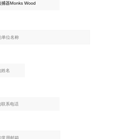
：
：
：
：