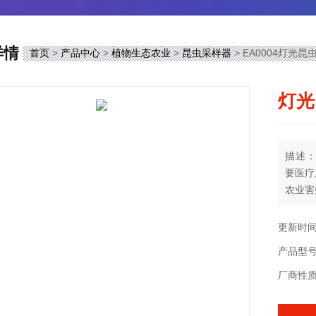
详情
首页
>
产品中心
>
植物生态农业
>
昆虫采样器
> EA0004灯光昆虫
灯光
描述
要医疗意
农业害
体管镇
作
更新时间
产品型号
厂商性质