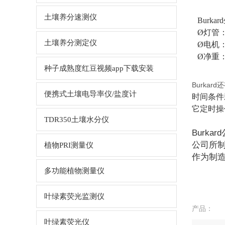
土壤养分速测仪
Burka
Ø灯管
土壤养分测定仪
Ø电机
Ø净重：
种子成熟度红豆视频app下载安装
Burkar
便携式土壤电导率仪/盐度计
时间条件
它定时操
TDR350土壤水分仪
Burkard
公司所
植物PRI测量仪
作为制造公
多功能植物测量仪
叶绿素荧光监测仪
产品：
叶绿素荧光仪