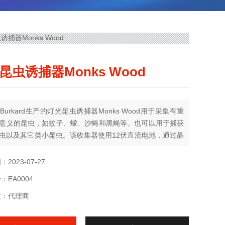
诱捕器Monks Wood
昆虫诱捕器Monks Wood
：Burkard生产的灯光昆虫诱捕器Monks Wood用于采集有重
义的昆虫，如蚊子、蠓、沙蝇和黑蝇等。也可以用于捕获
虫以及其它类小昆虫。该收集器使用12伏直流电池，通过晶
流器提供温暖、白色的日光或者紫外光。该收集器可手动操
，也可通过光电电池自动操作。
：2023-07-27
：EA0004
：代理商