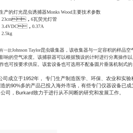
rd生产的
灯光昆虫诱捕器Monks Wood
主要技术参数
：23cm，6瓦荧光灯管
：3.4VDC，0.37A
2.5kg
Johnson Taylor昆虫吸集器，该收集器与一定容积
d还有一款
影响的空气浓度。该捕获器可以根据预设的计时进行分离操作以显示
作也可按要求供应。该套设备也可选用不配备圆片垂落机制式的
公司成立于
1952
年，
专门生产制造医学、环保、农业和实
制造的
90%
多的产品已投入海外市场，有些专门仪器设备已成为
司，Burkard致力于进行从不间断的研究和发展工作。