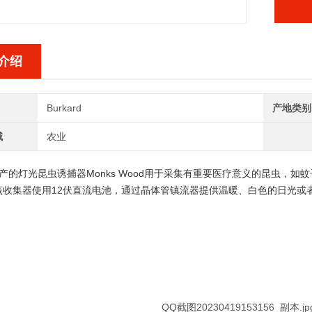
介绍
Burkard
产地类别
域
农业
生产的
灯光昆虫诱捕器Monks Wood
用于采集有重要医疗意义的昆虫，如蚊子
。该收集器使用12伏直流电池，通过晶体管镇流器提供温暖、白色的日光或者