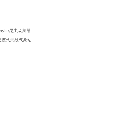
n Taylor昆虫吸集器
550便携式无线气象站