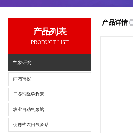
产品详情
产品列表
PRODUCT LIST
气象研究
雨滴谱仪
干湿沉降采样器
农业自动气象站
便携式农田气象站