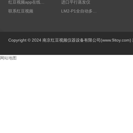
红豆视频app在线无限观看
进口平行蒸发仪
联系红豆视频
LM2-P1全自动多功能牛奶红豆视频app下载安装
Copyright © 2024 南京红豆视频仪器设备有限公司(www.9itoy.com
网站地图