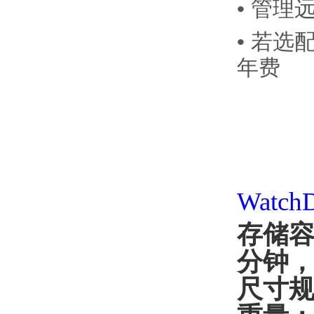
•
管理
•
若选
年费
Watc
存储容
分钟
尺寸规格