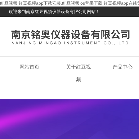
红豆视频,红豆视频app下载安装,红豆视频ios苹果下载,红豆视频app在
欢迎来到南京红豆视频仪器设备有限公司网站！
网站首页
关于红豆视
产品中心
频