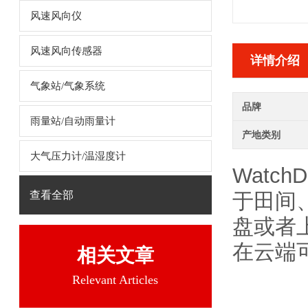
风速风向仪
风速风向传感器
详情介绍
气象站/气象系统
品牌
雨量站/自动雨量计
产地类别
大气压力计/温湿度计
Watch
查看全部
于田间
盘或者
在云端可
相关文章
Relevant Articles